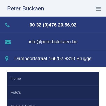
Peter Buckaen
Home
00 32 (0)476 20.56.92
Foto's
info@peterbulckaen.be
Audio & Video
Dampoortstraat 166/02 8310 Brugge
Biografie
Home
Contact
Foto's
Nieuws